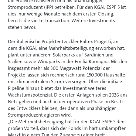
die Projekte realisieren und als unabhängiger
Stromproduzent (IPP) betreiben. Für den KGAL ESPF 5 ist
dies, nur wenige Monate nach dem ersten Closing,
bereits die vierte Transaktion. Weitere Investments
stehen bevor.
Der italienische Projektentwickler Baltex Progetti, an
dem die KGAL eine Mehrheitsbeteiligung erworben hat,
plant unter anderem Solarparks auf Sardinien und
Sizilien sowie Windparks in der Emilia Romagna. Mit den
insgesamt mehr als 300 Megawatt Potenzial der
Projekte lassen sich rechnerisch rund 150.000 Haushalte
mit klimaneutralem Strom versorgen. Über die initiale
Pipeline hinaus bietet das Investment weiteres
Wachstumspotenzial. Die ersten Anlagen sollen 2026 ans
Netz gehen und auch in der operativen Phase im Besitz
des Entwicklers bleiben, der dann als unabhängiger
Stromproduzent agieren wird.
Die Mehrheitsbeteiligung hat für den KGAL ESPF 5 den
großen Vorteil, dass sich der Fonds im hart umkämpften
Markt in einem Zug den Zugang zu einer breit