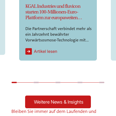
KGAL Industries und fluvicon
starten 100-Millionen-Euro-
Plattform zur europaweiten
Skalierung innovativer industrieller
Die Partnerschaft verbindet mehr als
Wasseraufbereitung als
-
ein Jahrzehnt bewährter
Dienstleistung
Vorwärtsosmose-Technologie mit
dem Kapital, der
Strukturierungskompetenz und dem
Artikel lesen
institutionellen Netzwerk von KGAL
Industries. Ziel ist es, den
industriellen Roll-out in Europa zu
beschleunigen.
t
Weitere News & Insights
Bleiben Sie immer auf dem Laufenden und