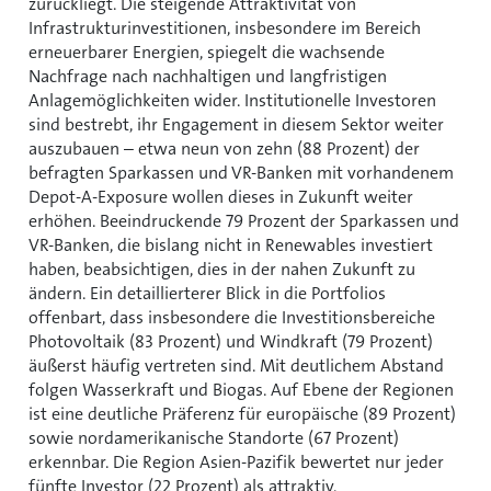
zurückliegt. Die steigende Attraktivität von
Infrastrukturinvestitionen, insbesondere im Bereich
erneuerbarer Energien, spiegelt die wachsende
Nachfrage nach nachhaltigen und langfristigen
Anlagemöglichkeiten wider. Institutionelle Investoren
sind bestrebt, ihr Engagement in diesem Sektor weiter
auszubauen – etwa neun von zehn (88 Prozent) der
befragten Sparkassen und VR-Banken mit vorhandenem
Depot-A-Exposure wollen dieses in Zukunft weiter
erhöhen. Beeindruckende 79 Prozent der Sparkassen und
VR-Banken, die bislang nicht in Renewables investiert
haben, beabsichtigen, dies in der nahen Zukunft zu
ändern. Ein detaillierterer Blick in die Portfolios
offenbart, dass insbesondere die Investitionsbereiche
Photovoltaik (83 Prozent) und Windkraft (79 Prozent)
äußerst häufig vertreten sind. Mit deutlichem Abstand
folgen Wasserkraft und Biogas. Auf Ebene der Regionen
ist eine deutliche Präferenz für europäische (89 Prozent)
sowie nordamerikanische Standorte (67 Prozent)
erkennbar. Die Region Asien-Pazifik bewertet nur jeder
fünfte Investor (22 Prozent) als attraktiv.