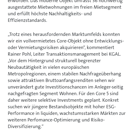
erworben. Das moderne Objekt umfasst 36 hochwertig
ausgestattete Mietwohnungen im freien Mietsegment
und erfüllt höchste Nachhaltigkeits- und
Effizienzstandards.
Trotz eines herausfordernden Marktumfelds konnten
wir ein vollvermietetes Core-Objekt ohne Entwicklungs-
oder Vermietungsrisiken akquirieren“, kommentiert
Rainer Pohl, Leiter Transaktionsmanagement bei KGAL.
Vor dem Hintergrund strukturell begrenzter
Neubautätigkeit in vielen europäischen
Metropolregionen, einem stabilen Nachfrageüberhang
sowie attraktiven Bruttoanfangsrenditen sehen wir
unverändert gute Investitionschancen im Anleger-seitig
nachgefragten Segment Wohnen. Für den Core 5 sind
daher weitere selektive Investments geplant. Konkret
suchen wir jüngere Bestandsobjekte mit hoher ESG-
Performance in liquiden, wachstumsstarken Märkten zur
weiteren Perfomance-Optimierung und Risiko-
Diversifizierung.“